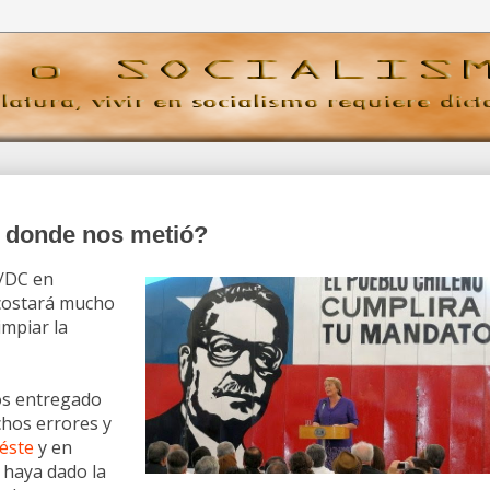
o donde nos metió?
P/DC en
 costará mucho
impiar la
os entregado
chos errores y
éste
y en
 haya dado la