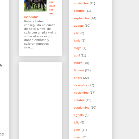
un
noviembre
(11)
club
no
octubre
(11)
reco
mendable.
septiembre
(14)
Pese a haber
conseguido un cuarto
agosto
(10)
de hotel a nivel de
calle con amplia vitrina
julio
(2)
sobre el acceso por
donde entraron y
junio
(1)
salieron nuestros
sele...
mayo
(1)
abril
(11)
a
marzo
(18)
e
febrero
(28)
enero
(22)
diciembre
(17)
noviembre
(17)
octubre
(15)
septiembre
(10)
agosto
(5)
julio
(5)
junio
(11)
de
mayo
(5)