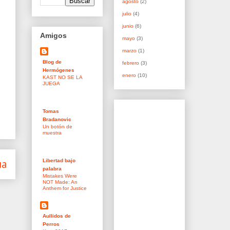
agosto
(2)
julio
(4)
junio
(6)
Amigos
mayo
(3)
marzo
(1)
Blog de
febrero
(3)
Hermógenes
enero
(10)
KAST NO SE LA
JUEGA
Tomas
Bradanovic
Un botón de
muestra
ua
Libertad bajo
palabra
Mistakes Were
NOT Made: An
Anthem for Justice
Aullidos de
Perros