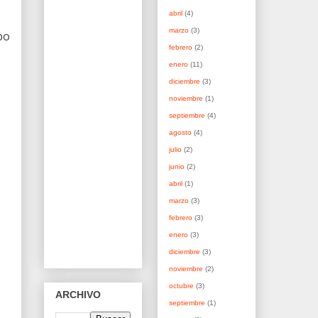
abril
(4)
marzo
(3)
bo
febrero
(2)
enero
(11)
diciembre
(3)
noviembre
(1)
septiembre
(4)
agosto
(4)
julio
(2)
junio
(2)
abril
(1)
marzo
(3)
febrero
(3)
enero
(3)
diciembre
(3)
noviembre
(2)
octubre
(3)
ARCHIVO
septiembre
(1)