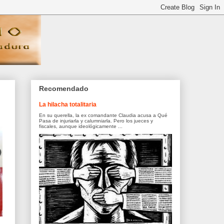
Recomendado
La hilacha totalitaria
En su querella, la ex comandante Claudia acusa a Qué
Pasa de injuriarla y calumniarla. Pero los jueces y
fiscales, aunque ideológicamente ...