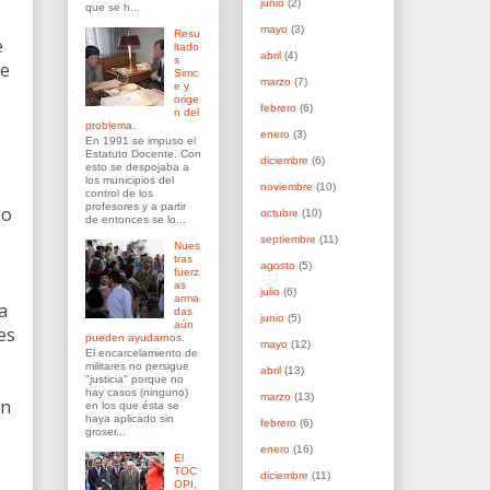
junio
(2)
que se h...
mayo
(3)
Resu
e
ltado
abril
(4)
s
ne
Simc
marzo
(7)
e y
orige
febrero
(6)
n del
problema.
enero
(3)
En 1991 se impuso el
Estatuto Docente. Con
diciembre
(6)
esto se despojaba a
los municipios del
noviembre
(10)
control de los
profesores y a partir
lo
octubre
(10)
de entonces se lo...
septiembre
(11)
Nues
tras
agosto
(5)
fuerz
as
julio
(6)
arma
a
das
junio
(5)
aún
es
pueden ayudarnos.
mayo
(12)
El encarcelamiento de
militares no persigue
abril
(13)
"justicia" porque no
hay casos (ninguno)
marzo
(13)
en
en los que ésta se
haya aplicado sin
febrero
(6)
groser...
enero
(16)
El
TOC
diciembre
(11)
OPI,