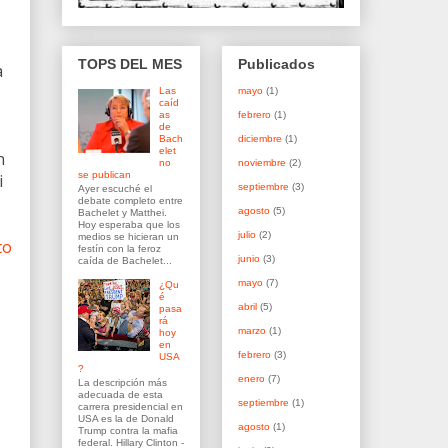
TOPS DEL MES
Publicados
a
Las
mayo
(1)
caíd
as
febrero
(1)
de
Bach
diciembre
(1)
elet
n
no
noviembre
(2)
se publican
i
septiembre
(3)
Ayer escuché el
debate completo entre
agosto
(5)
Bachelet y Matthei.
Hoy esperaba que los
julio
(2)
medios se hicieran un
to
festín con la feroz
junio
(3)
caída de Bachelet...
mayo
(7)
¿Qu
é
abril
(5)
pasa
rá
marzo
(1)
hoy
en
febrero
(3)
USA
?
enero
(7)
La descripción más
adecuada de esta
septiembre
(1)
carrera presidencial en
USA es la de Donald
agosto
(1)
Trump contra la mafia
federal. Hillary Clinton -