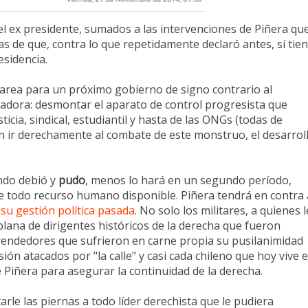
l ex presidente, sumados a las intervenciones de Piñera qu
s de que, contra lo que repetidamente declaró antes, sí tie
esidencia.
 tarea para un próximo gobierno de signo contrario al
adora: desmontar el aparato de control progresista que
ticia, sindical, estudiantil y hasta de las ONGs (todas de
Sin ir derechamente al combate de este monstruo, el desarrol
ndo debió y
pudo
, menos lo hará en un segundo período,
e todo recurso humano disponible. Piñera tendrá en contra 
su gestión política pasada
. No solo los militares, a quienes l
plana de dirigentes históricos de la derecha que fueron
rendedores que sufrieron en carne propia su pusilanimidad
ón atacados por "la calle" y casi cada chileno que hoy vive 
e Piñera para asegurar la continuidad de la derecha.
rle las piernas a todo líder derechista que le pudiera